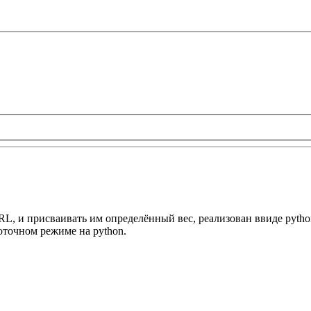
L, и присваивать им определённый вес, реализован ввиде python 
оточном режиме на python.